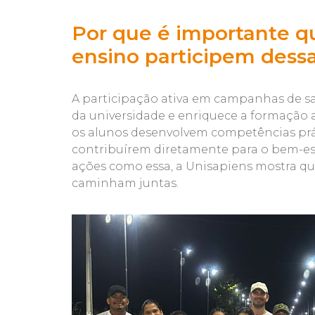
Por que é importante qu
ensino participem dess
A participação ativa em campanhas de saú
da universidade e enriquece a formação ac
os alunos desenvolvem competências práti
contribuírem diretamente para o bem-esta
ações como essa, a Unisapiens mostra qu
caminham juntas.