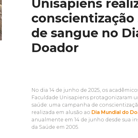
Unisapiens reali
conscientização
de sangue no Di
Doador
No dia 14 de junho de 2025, os acadêmic
Faculdade Unisapiens protagonizaram 
saúde: uma campanha de conscientizaçã
realizada em alusão ao
Dia Mundial do D
anualmente em 14 de junho desde sua ins
da Saúde em 2005.