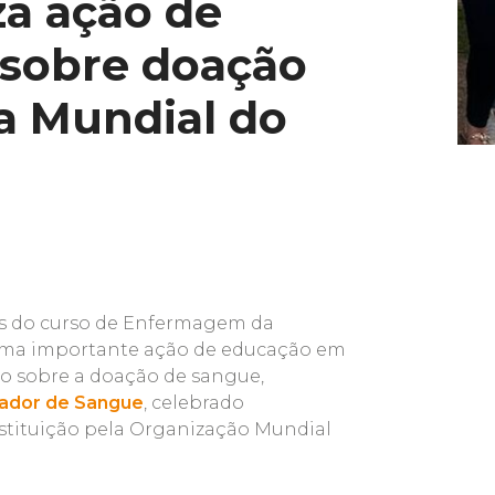
za ação de
 sobre doação
a Mundial do
os do curso de Enfermagem da
uma importante ação de educação em
o sobre a doação de sangue,
oador de Sangue
, celebrado
tituição pela
Organização Mundial