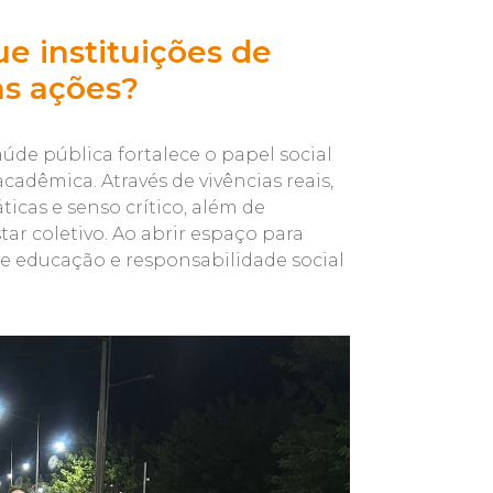
e instituições de
as ações?
de pública fortalece o papel social
adêmica. Através de vivências reais,
cas e senso crítico, além de
r coletivo. Ao abrir espaço para
e educação e responsabilidade social