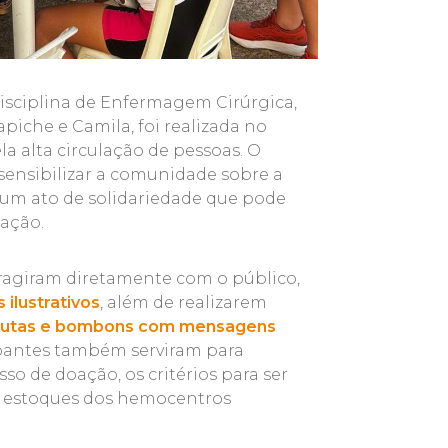
disciplina de Enfermagem Cirúrgica,
piche e Camila, foi realizada no
la alta circulação de pessoas. O
 sensibilizar a comunidade sobre a
um ato de solidariedade que pode
oação.
ragiram diretamente com o público,
 ilustrativos
, além de realizarem
frutas e bombons com mensagens
ipantes também serviram para
so de doação, os critérios para ser
s estoques dos hemocentros