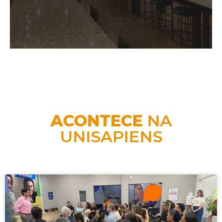
ACONTECE
NA
UNISAPIENS
RUA PAULO FREIRE, 4767
PORTO VELHO | RO